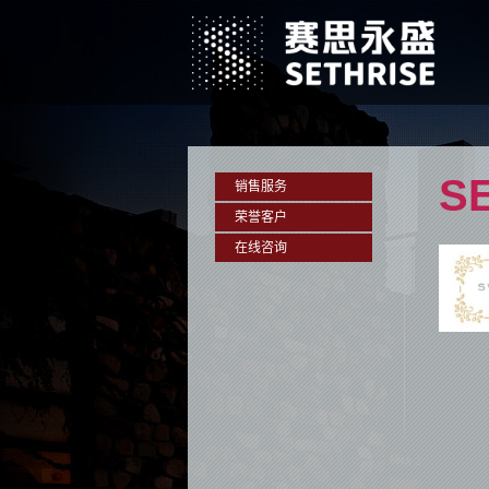
S
销售服务
荣誉客户
在线咨询