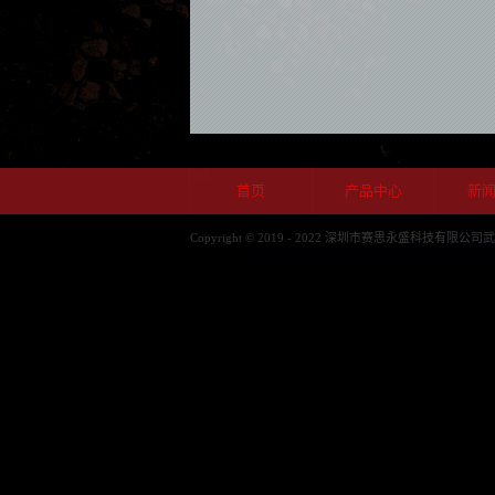
首页
产品中心
新
Copyright © 2019 - 2022 深圳市赛思永盛科技有限公