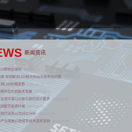
EWS
新闻资讯
ED照明全球化
2013
-
12
-
11
面 有效解决LED眩光和出光效率低问题
2013
-
12
-
11
3全球LED价格走势
2013
-
12
-
11
应用中芯片的技术发展
2013
-
12
-
11
合高可靠LED显示屏的设计要求
2013
-
12
-
11
光源更节能更环保
2013
-
12
-
11
应用行业各公司对比分析
2013
-
11
-
29
屏产业发展日趋成熟技术进步加快
2013
-
11
-
29