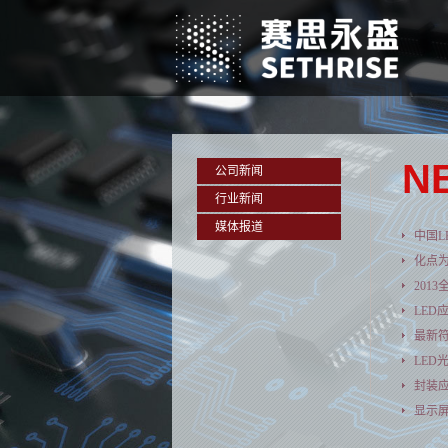
N
公司新闻
行业新闻
媒体报道
中国L
化点为
201
LED
最新符
LED
封装
显示