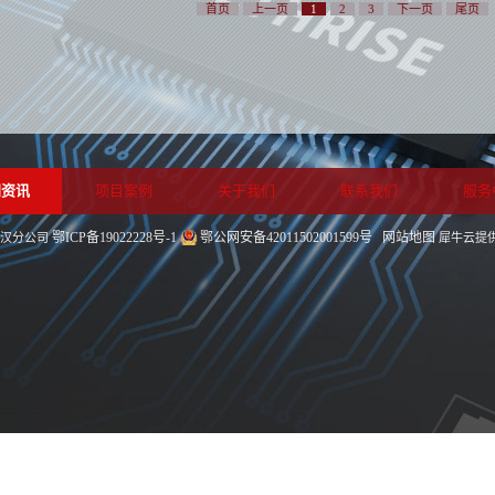
首页
上一页
1
2
3
下一页
尾页
闻资讯
项目案例
关于我们
联系我们
服务
鄂ICP备19022228号-1
鄂公网安备42011502001599号
网站地图
司武汉分公司
犀牛云提