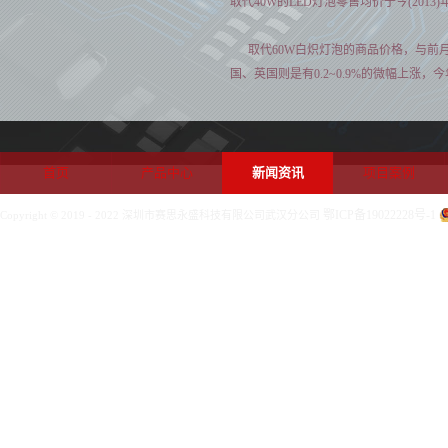
取代40W的LED灯泡零售均价于今(2013)
取代60W白炽灯泡的商品价格，与前月相
国、英国则是有0.2~0.9%的微幅上涨，
全球市场1月有新年假期，因此各地商
导致整体价格趋势较不统一，而在新年调
LG 1月在欧洲市场甫推出14W LED灯
首页
产品中心
新闻资讯
项目案例
鄂ICP备19022228号-1
Copyright © 2019 - 2022 深圳市赛思永盛科技有限公司武汉分公司
上一篇：
化点为面 有效解决LED眩光
推荐新闻
中国LED照明全球化
2013全球LED价格走势